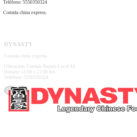
Teléfono:
5550350324
Comida china express.
DYNASTY
Comida china express.
Ubicación:
Comida Rapida Local 83
Horario:
11:00 a 21:00 hrs.
Teléfono:
5550350324